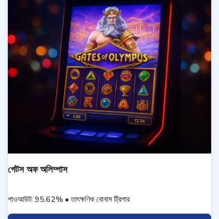
গেটস অফ অলিম্পাস
পাওআউট: 95.62% • তাৎক্ষণিক বোনাস ট্রিগার