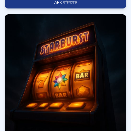
APK ডাউনলোড