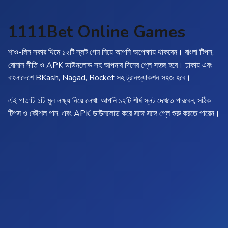
1111Bet Online Games
শাও-লিন সকার থিমে ১২টি স্লট গেম নিয়ে আপনি অপেক্ষায় থাকবেন। বাংলা টিপস,
বোনাস নীতি ও APK ডাউনলোড সহ আপনার দিনের প্লে সহজ হবে। ঢাকায় এবং
বাংলাদেশে BKash, Nagad, Rocket সহ ট্রানজ্যাকশন সহজ হবে।
এই পাতাটি ১টি মূল লক্ষ্য নিয়ে লেখা: আপনি ১২টি শীর্ষ স্লট দেখতে পারবেন, সঠিক
টিপস ও কৌশল পান, এবং APK ডাউনলোড করে সঙ্গে সঙ্গে প্লে শুরু করতে পারেন।