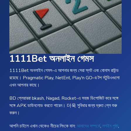
1111Bet অনলাইন গেমস
1111Bet অনলাইন গেমস-এ আপনার জন্য সেরা স্লট এবং বোনাস রাউন্ড
রয়েছে। Pragmatic Play, NetEnt, Play'n GO–র টপ স্টুডিওগুলো
এখন আপনার কাছে।
BD প্লেয়াররা bkash, Nagad, Rocket-এ সহজ ডিপোজিট করে সঙ্গে
সঙ্গে APK ডাউনলোড করতে পারেন। 더욱 সুবিধার জন্য দ্রুত প্লে শুরু
করুন।
আপনি চাইলে এখান থেকেও নীচের লিংকে যান:
আমাদের সম্পর্কে
,
লগইন পৃষ্ঠা
,