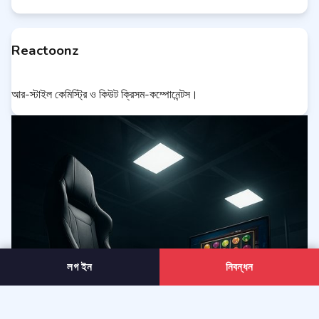
Reactoonz
আর-স্টাইল কেমিস্ট্রি ও কিউট ক্রিসম-কম্পোনেন্টস।
লগ ইন
নিবন্ধন