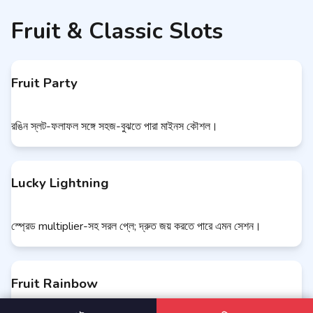
Fruit & Classic Slots
Fruit Party
রঙিন স্লট-ফলাফল সঙ্গে সহজ-বুঝতে পারা মাইনস কৌশল।
Lucky Lightning
স্প্রেড multiplier-সহ সরল প্লে; দ্রুত জয় করতে পারে এমন সেশন।
Fruit Rainbow