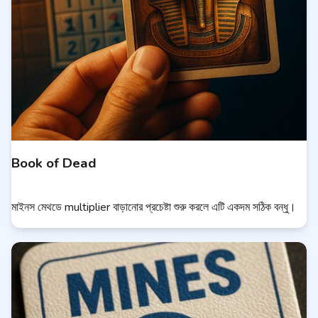
Book of Dead
মাইনস মেথডে multiplier বাড়ানোর প্রচেষ্টা শুরু করলে এটি একদম সঠিক বন্ধু।