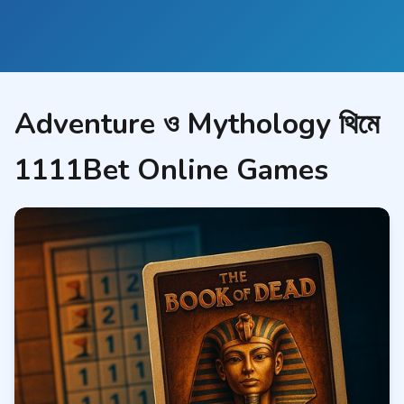
Adventure ও Mythology থিমে
1111Bet Online Games