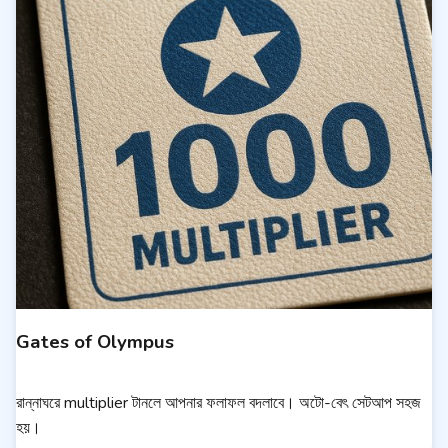
Gates of Olympus
রান্নাঘরে multiplier টানলে আপনার ফলাফল বদলাবে। অটো-বেৎ সেটআপ সহজ
হয়।