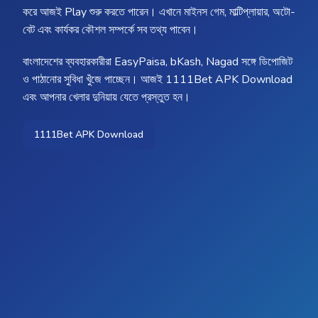
করে আজই Play শুরু করতে পারেন। এখানে মাইনস গেম, মাল্টিপ্লায়ার, অটো-
বেট এবং কার্যকর কৌশল সম্পর্কে সব তথ্য পাবেন।
বাংলাদেশের ব্যবহারকারীরা EasyPaisa, bKash, Nagad সঙ্গে ডিপোজিট
ও পাঠানোর সুবিধা খুঁজে পাচ্ছেন। আজই 1111Bet APK Download
এবং আপনার খেলার দুনিয়ায় যেতে প্রস্তুত হন।
1111Bet APK Download