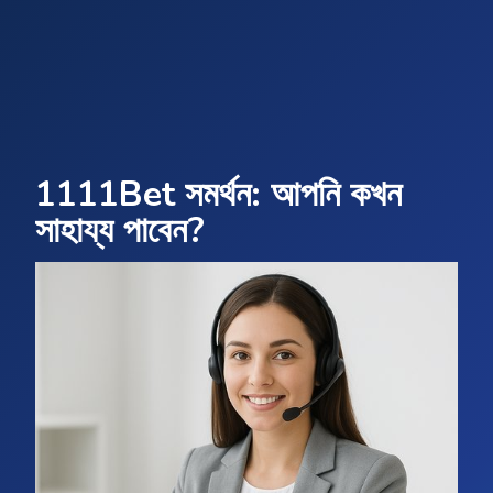
1111Bet সমর্থন: আপনি কখন
সাহায্য পাবেন?